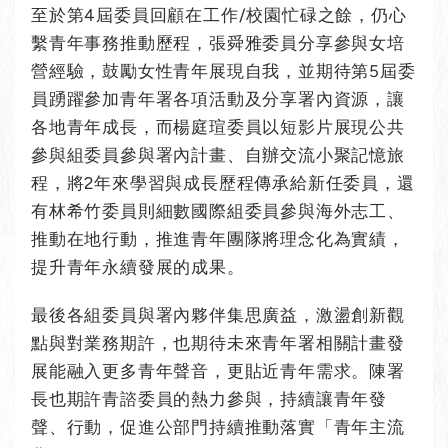
至於第4屆委員回顧在工作/校園忙碌之餘，仍心
繫青年事務推動歷程，張舜雅委員分享參與女培
營經驗，鼓勵女性青年展現自我，並期待第5屆委
員踴躍參加青年署各項活動及分享署內資源，讓
各地青年成長，而楊庭瑄委員以短影片展現公共
參與組委員參與署內計畫、自辦交流小聚記憶旅
程，將2年來學習與成長歷程傳承給新任委員，還
有林希竹委員則細數國際組委員參與海外志工、
推動在地行動，推進青年團隊將理念化為實績，
提升青年永續發展的成果。
最後各組委員與署內夥伴集思廣益，激盪創新觀
點與對業務期許，也期待未來青年署相關計畫發
展能融入更多青年聲音，更貼近青年需求。陳署
長也期許青諮委員的熱力參與，持續讓青年發
聲、行動，促進公部門持續推動落實「青年主流